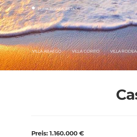
PLAYA BLANCA, ES
23
°C
VILLA ABAEGO
VILLA CORITO
VILLA RODEA
Ca
Preis: 1.160.000 €