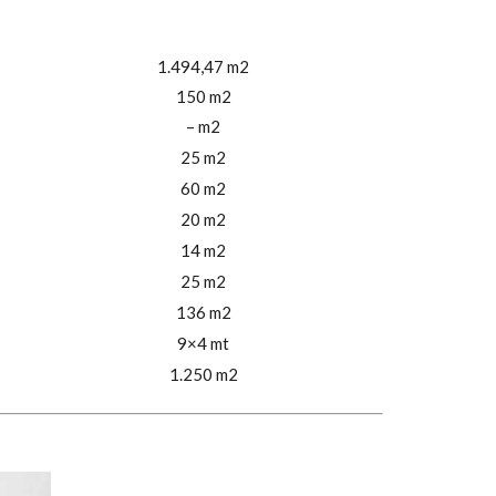
1.494,47 m2
150 m2
– m2
25 m2
60 m2
20 m2
14 m2
25 m2
136 m2
9×4 mt
1.250 m2