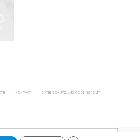
OTE
KONTAKT
DATENSCHUTZ UND COOKIES POLITIK
GDPR Cookie-Banner schließen