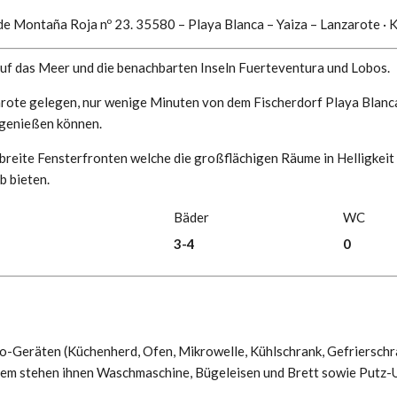
 de Montaña Roja nº 23. 35580 – Playa Blanca – Yaiza – Lanzarote ·
K
auf das Meer und die benachbarten Inseln Fuerteventura und Lobos.
ote gelegen, nur wenige Minuten von dem Fischerdorf Playa Blanca e
 genießen können.
 breite Fensterfronten welche die großflächigen Räume in Helligkeit
b bieten.
Bäder
WC
3-4
0
ro-Geräten (Küchenherd, Ofen, Mikrowelle, Kühlschrank, Gefrierschra
em stehen ihnen Waschmaschine, Bügeleisen und Brett sowie Putz-U